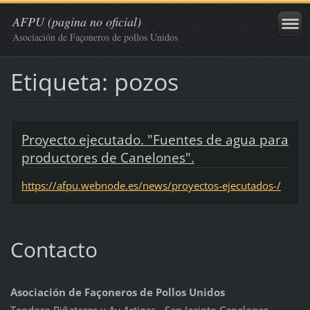
AFPU (pagina no oficial)
Asociación de Façoneros de pollos Unidos
Etiqueta: pozos
Proyecto ejecutado. "Fuentes de agua para
productores de Canelones".
https://afpu.webnode.es/news/proyectos-ejecutados-/
Contacto
Asociación de Façoneros de Pollos Unidos
Teodoro Piñatares y Av Artigas - San Jacinto Canelones -