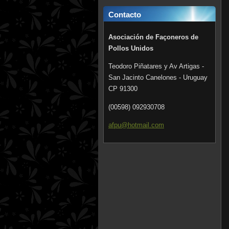
Contacto
Asociación de Façoneros de
Pollos Unidos
Teodoro Piñatares y Av Artigas -
San Jacinto Canelones - Uruguay
CP 91300
(00598) 092930708
afpu@hot
mail.com