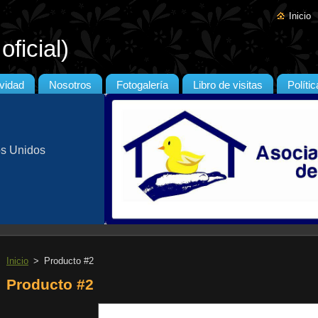
Inicio
ficial)
ividad
Nosotros
Fotogalería
Libro de visitas
Políti
os Unidos
Inicio
>
Producto #2
Producto #2