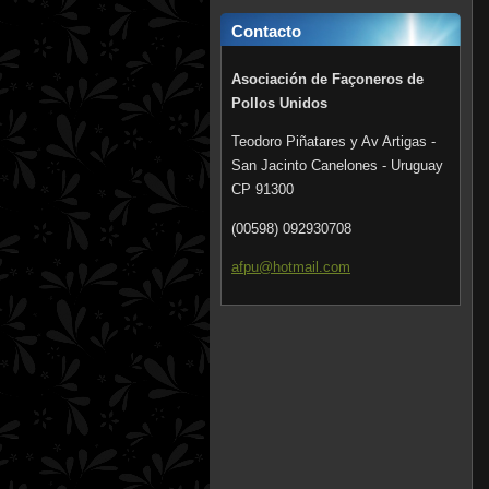
Contacto
Asociación de Façoneros de
Pollos Unidos
Teodoro Piñatares y Av Artigas -
San Jacinto Canelones - Uruguay
CP 91300
(00598) 092930708
afpu@hot
mail.com