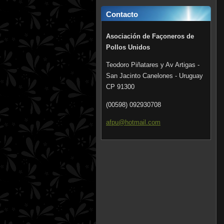
Contacto
Asociación de Façoneros de
Pollos Unidos
Teodoro Piñatares y Av Artigas -
San Jacinto Canelones - Uruguay
CP 91300
(00598) 092930708
afpu@hot
mail.com