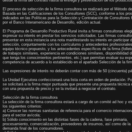
desde la firma del contrato hasta la entrega y presentación de los productos
El proceso de selección de la firma consultora se realizará por el Método 
Basada en las Calificaciones de los Consultores (SCC), conforme a los pr
indicados en las Políticas para la Selección y Contratación de Consultores
por el Banco Interamericano de Desarrollo, edición actual.
El Programa de Desarrollo Productivo Rural invita a firmas consultoras eleg
expresar su interés en prestar los servicios solicitados. Las firmas consul
presentar en esta instancia una nota manifestando su interés en participar
selección, conjuntamente con los currículums y antecedentes profesionales
equipo técnico propuesto, y los antecedentes específicos de la firma (folle
de trabajos similares, experiencia en condiciones similares, disponibilidad
que tenga los conocimientos pertinentes, etc.) que permitan evaluar su exp
competencia de acuerdo a lo establecido en el apartado Selección de la fir
Las expresiones de interés no deberán contar con más de 50 (cincuenta) p
La Unidad Ejecutora confeccionará una lista corta en orden de prelación. P
se solicitará a la firma mejor puntuada que presente una propuesta técnic
con una propuesta de precio y se la invitará a negociar el contrato.
Selección de la firma consultora
La selección de la firma consultora estará a cargo de un comité ad hoc y 
los siguientes criterios:
a) Conocer las normas sanitarias de referencia para el comercio internacio
para el sector avícola;
b) Sólido conocimiento en las distintas fases de la cadena, fase primaria,
procesamiento, comercialización, proveedores de insumos, así como de la
demanda final de los consumidores.