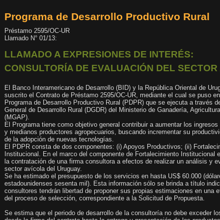
Programa de Desarrollo Productivo Rural
Préstamo 2595/OC-UR
Llamado N° 01/13:
LLAMADO A EXPRESIONES DE INTERÉS:
CONSULTORÍA DE EVALUACIÓN DEL SECTOR
El Banco Interamericano de Desarrollo (BID) y la República Oriental de Ur
suscrito el Contrato de Préstamo 2595/OC-UR, mediante el cual se puso e
Programa de Desarrollo Productivo Rural (PDPR) que se ejecuta a través d
General de Desarrollo Rural (DGDR) del Ministerio de Ganadería, Agricultu
(MGAP).
El Programa tiene como objetivo general contribuir a aumentar los ingreso
y medianos productores agropecuarios, buscando incrementar su productiv
de la adopción de nuevas tecnologías.
El PDPR consta de dos componentes: (i) Apoyos Productivos; (ii) Fortalec
Institucional. En el marco del componente de Fortalecimiento Institucional 
la contratación de una firma consultora a efectos de realizar un análisis y 
sector avícola del Uruguay.
Se ha estimado el presupuesto de los servicios en hasta US$ 60.000 (dóla
estadounidenses sesenta mil). Esta información sólo se brinda a título indic
consultores tendrán libertad de proponer sus propias estimaciones en una e
del proceso de selección, correspondiente a la Solicitud de Propuesta.
Se estima que el periodo de desarrollo de la consultoría no debe exceder 