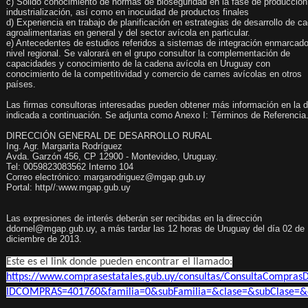
c) Sólido conocimiento de normas de bioseguridad en la fase de producció
industrialización, así como en inocuidad de productos finales
d) Experiencia en trabajo de planificación en estrategias de desarrollo de 
agroalimentarias en general y del sector avícola en particular.
e) Antecedentes de estudios referidos a sistemas de integración enmarcad
nivel regional. Se valorará en el grupo consultor la complementación de
capacidades y conocimiento de la cadena avícola en Uruguay con
conocimiento de la competitividad y comercio de carnes avícolas en otros
países.
Las firmas consultoras interesadas pueden obtener más información en la 
indicada a continuación. Se adjunta como Anexo I: Términos de Referencia
DIRECCIÓN GENERAL DE DESARROLLO RURAL
Ing. Agr. Margarita Rodríguez
Avda. Garzón 456, CP 12900 - Montevideo, Uruguay.
Tel: 0059823083562 Interno 104
Correo electrónico: margarodriguez@mgap.gub.uy
Portal:
http//:www.mgap.gub.uy
Las expresiones de interés deberán ser recibidas en la dirección
ddornel@mgap.gub.uy, a más tardar las 12 horas de Uruguay del día 02 de
diciembre de 2013.
Este es el link donde pueden encontrar el llamado:
https://www.comprasestatales.gub.uy/consultas/ConsultaComprasD
IDCOMPRAS=401760&familia=0&subFamilia=&clase=&subClase=&c