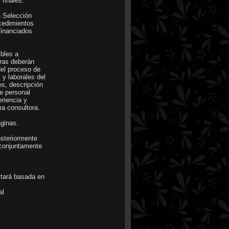
 finales.
de Selección
ocedimientos
 financiados
ibles a
toras deberán
 del proceso de
 y laborales del
tos, descripción
 de personal
eriencia y
ma consultora.
áginas.
osteriormente
a conjuntamente
estará basada en
nal