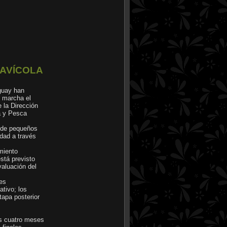
 AVÍCOLA
uguay han
n marcha el
e la Dirección
ra y Pesca
s de pequeños
idad a través
imiento
está previsto
evaluación del
res
ativo; los
tapa posterior
los cuatro meses