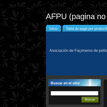
AFPU (pagina no o
Inicio
Tabla de pago por product
Asociación de Façoneros de poll
Buscar en el sitio