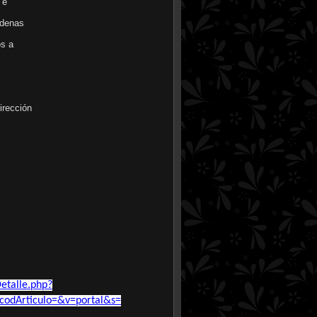
n e
cadenas
os a
dirección
.
etalle.php?
odArticulo=&v=portal&s=