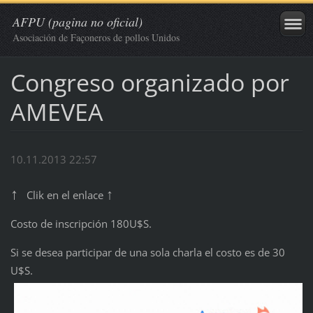
AFPU (pagina no oficial)
Asociación de Façoneros de pollos Unidos
Congreso organizado por
AMEVEA
10.11.2013 22:57
↑
↑
Clik en el enlace
Costo de inscripción 180U$S.
Si se desea participar de una sola charla el costo es de 30
U$S.