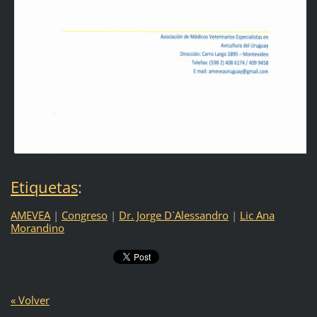
Etiquetas
:
AMEVEA
|
Congreso
|
Dr. Jorge D`Alessandro
|
Lic Ana
Morandino
« Volver