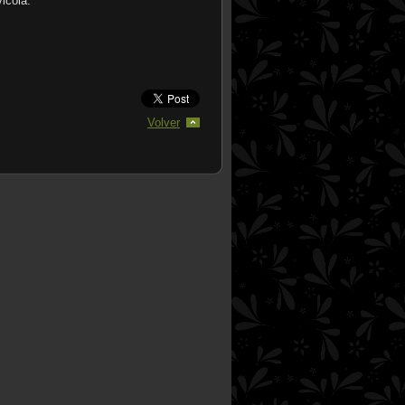
icola.
Volver