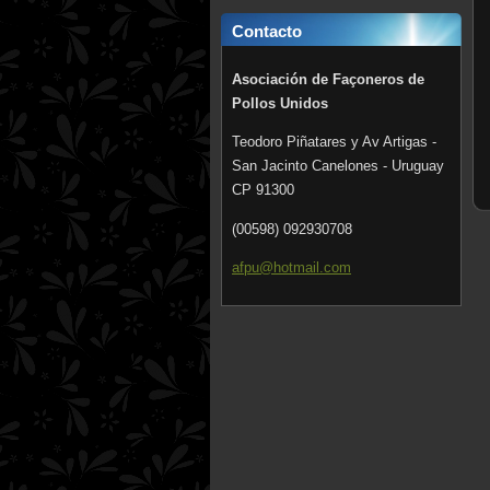
Contacto
Asociación de Façoneros de
Pollos Unidos
Teodoro Piñatares y Av Artigas -
San Jacinto Canelones - Uruguay
CP 91300
(00598) 092930708
afpu@hot
mail.com