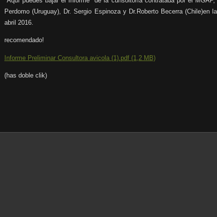
Aquí puedes bajar el Informe de la cunsoltoría contratada por el MGAP, 
Perdomo (Uruguay), Dr. Sergio Espinoza y Dr.Roberto Becerra (Chile)en l
abril 2016.
recomendado!
Informe Preliminar Consultora avicola (1).pdf (1,2 MB)
(has doble clik)