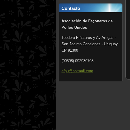
Contacto
Asociación de Façoneros de
Pollos Unidos
Teodoro Piñatares y Av Artigas -
San Jacinto Canelones - Uruguay
CP 91300
(00598) 092930708
afpu@hot
mail.com