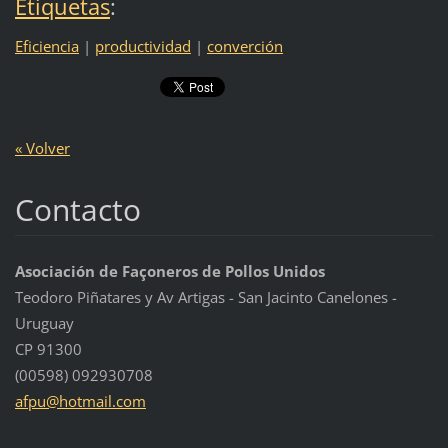
Etiquetas
:
Eficiencia
|
productividad
|
converción
« Volver
Contacto
Asociación de Façoneros de Pollos Unidos
Teodoro Piñatares y Av Artigas - San Jacinto Canelones -
Uruguay
CP 91300
(00598) 092930708
afpu@hot
mail.com